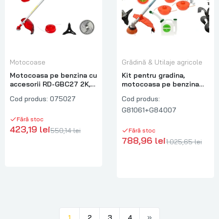
Motocoase
Grădină & Utilaje agricole
Motocoasa pe benzina cu
Kit pentru gradina,
accesorii RD-GBC27 2K,
motocoasa pe benzina
2.2 kW, 28 mm, Raider
Geko John Gardener, 6
Cod produs:
075027
Cod produs:
075027
cp, 8 accesorii +
G81061+G84007
Prasitoare 32cm
Fără stoc
423,19 lei
550,14 lei
Fără stoc
788,96 lei
1.025,65 lei
1
2
3
4