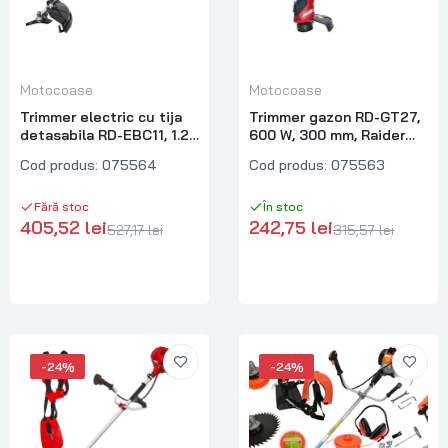
Motocoase
Motocoase
Trimmer electric cu tija
Trimmer gazon RD-GT27,
detasabila RD-EBC11, 1.2
600 W, 300 mm, Raider
kW, 420 mm, Raider
075563
Cod produs:
075564
Cod produs:
075563
075564
Fără stoc
În stoc
405,52 lei
242,75 lei
527,17 lei
315,57 lei
-24%
-24%