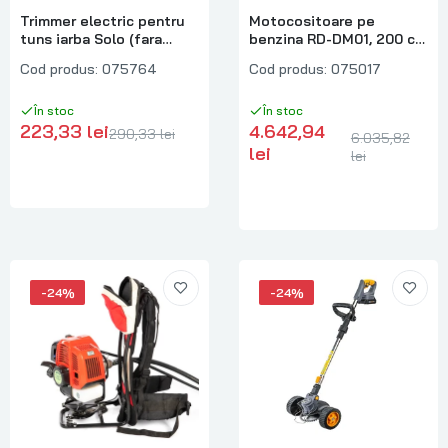
Trimmer electric pentru
Motocositoare pe
tuns iarba Solo (fara
benzina RD-DM01, 200 cc,
acumulator si incarcator)
3 kW, latime taiere 60 cm,
Cod produs:
075764
Cod produs:
075017
RDP-YGT20, 25 cm,
Raider 075017
Raider 075764
În stoc
În stoc
223,33 lei
4.642,94
290,33 lei
6.035,82
lei
lei
-24%
-24%