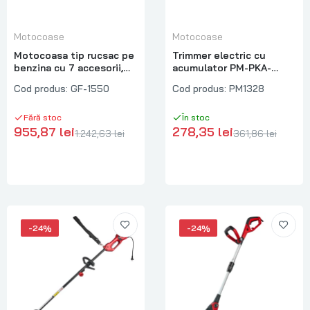
Motocoase
Motocoase
Motocoasa tip rucsac pe
Trimmer electric cu
benzina cu 7 accesorii,
acumulator PM-PKA-
4.76 cp, Micul Fermier GF-
2AHM, 1000 W, Powermat
Cod produs:
GF-1550
Cod produs:
PM1328
1550
PM1328
Fără stoc
În stoc
955,87 lei
278,35 lei
1.242,63 lei
361,86 lei
-24%
-24%