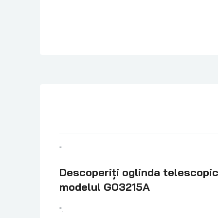
"
Descoperiți oglinda telescopic
modelul G03215A
".