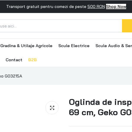
Transport gratuit pentru comezi de peste
500 RON
Shop Now
Gradina & Utilaje Agricole
Scule Electrice
Scule Audio & Ser
Contact
B2B
eko G03215A
Oglinda de insp
69 cm, Geko G