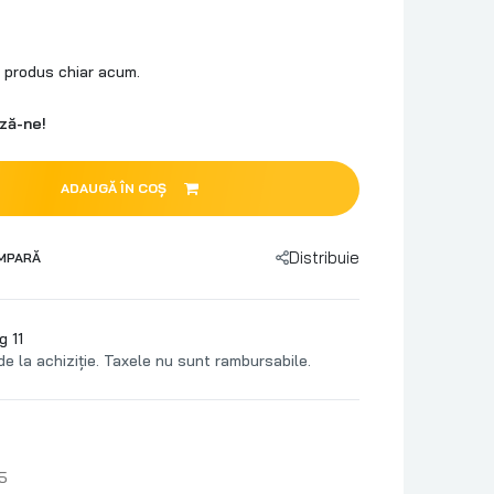
 produs chiar acum.
ză-ne!
ADAUGĂ ÎN COȘ
Distribuie
MPARĂ
g 11
de la achiziție. Taxele nu sunt rambursabile.
5