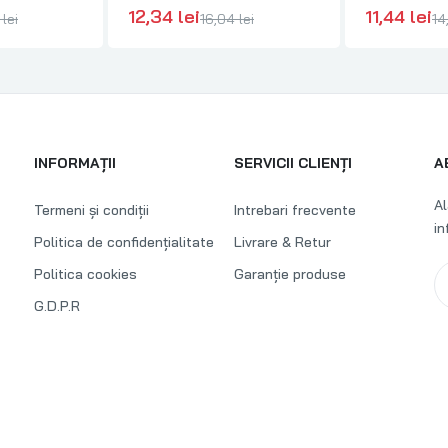
62cm, Geko
12,34 lei
11,44 lei
lei
16,04 lei
14
INFORMAȚII
SERVICII CLIENȚI
A
Al
Termeni și condiții
Intrebari frecvente
in
Politica de confidențialitate
Livrare & Retur
Politica cookies
Garanție produse
G.D.P.R