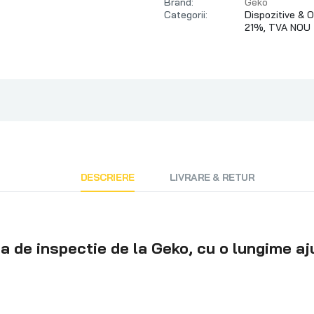
Brand:
Geko
Categorii:
Dispozitive & O
21%,
TVA NOU
DESCRIERE
LIVRARE & RETUR
a de inspectie de la Geko, cu o lungime aju