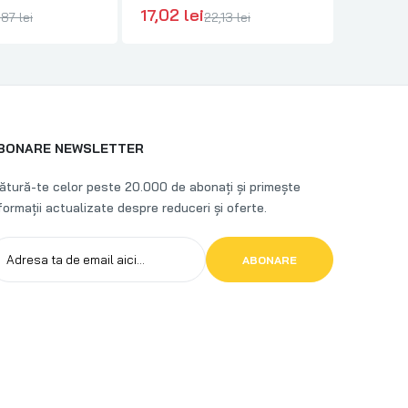
 G03210
17,02 lei
70,49 
,87 lei
22,13 lei
BONARE NEWSLETTER
ătură-te celor peste 20.000 de abonați și primește
formații actualizate despre reduceri și oferte.
ABONARE