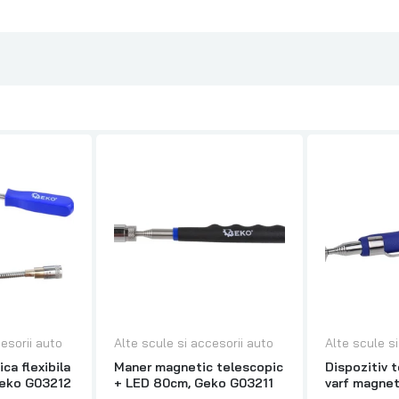
esorii auto
Alte scule si accesorii auto
Alte scule s
a flexibila
Maner magnetic telescopic
Dispozitiv 
Geko G03212
+ LED 80cm, Geko G03211
varf magnet