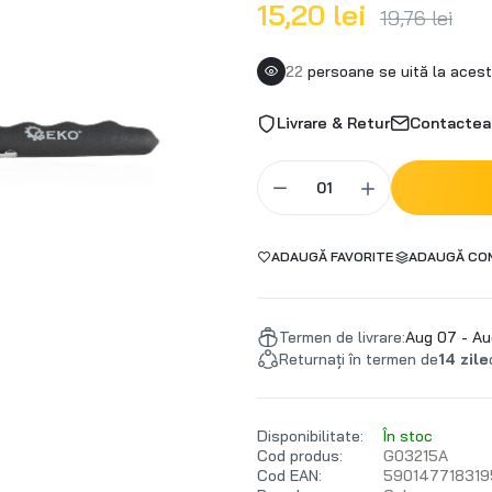
15,20 lei
19,76 lei
22
persoane se uită la acest
Livrare & Retur
Contactea
ADAUGĂ FAVORITE
ADAUGĂ CO
Termen de livrare:
Aug 07 - Au
Returnați în termen de
14 zile
Disponibilitate:
În stoc
Cod produs:
G03215A
Cod EAN:
590147718319