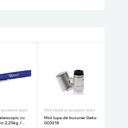
i accesorii auto
Alte scule si accesorii auto
Alte scu
telescopic cu
Mini lupa de buzunar Geko
Oglinda
ic 2,25kg /
G03218
Topmast