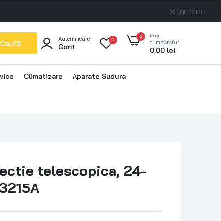
Inchide
Coș
0
Autentificare
0
Caută
cumpărături
Cont
0,00 lei
vice
Climatizare
Aparate Sudura
ectie telescopica, 24-
03215A