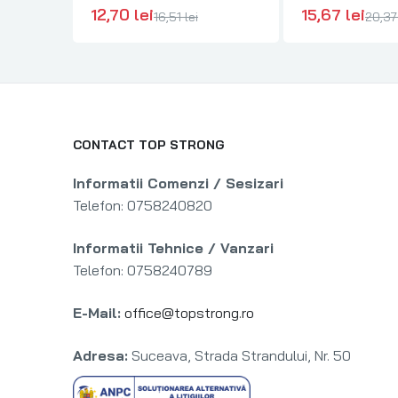
G03215
12,70 lei
15,67 lei
16,51 lei
20,37 
CONTACT TOP STRONG
Informatii Comenzi / Sesizari
Telefon: 0758240820
Informatii Tehnice / Vanzari
Telefon: 0758240789
E-Mail:
office@topstrong.ro
Adresa:
Suceava, Strada Strandului, Nr. 50